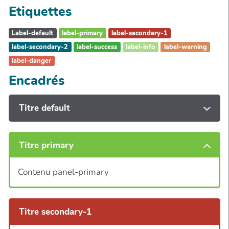
Etiquettes
Label-default
label-primary
label-secondary-1
label-secondary-2
label-success
label-info
label-warning
label-danger
Encadrés
Titre default
Titre primary
Contenu panel-primary
Titre secondary-1