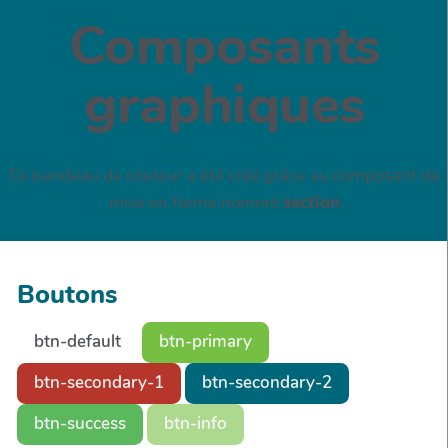
Composants
graphiques
Ce bandeau de couleur a été créé grâce au composant de
mise en forme nommé
section
Boutons
btn-default
btn-primary
btn-secondary-1
btn-secondary-2
btn-success
btn-info