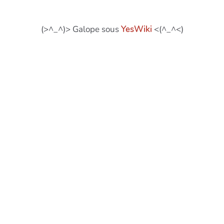
(>^_^)> Galope sous
YesWiki
<(^_^<)