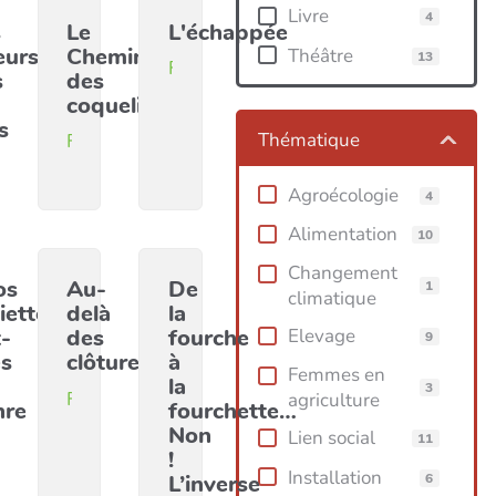
Livre
4
s
Le
L'échappée
eurs
Chemin
Théâtre
13
Film
s
des
coquelicots
s
Thématique
Film
m
Agroécologie
4
Alimentation
10
Changement
os
Au-
De
1
climatique
iettes
delà
la
-
des
fourche
Elevage
9
es
clôtures
à
Femmes en
la
3
Film
agriculture
nre
fourchette…
Non
Lien social
11
!
férence
Installation
L’inverse
6