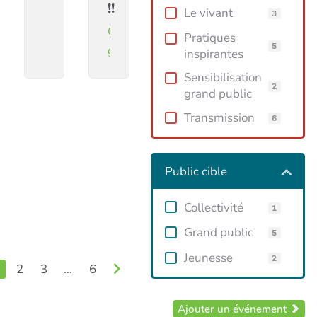
ticulée
!!
Le vivant
3
Conférence
Pratiques
5
gesticulée
inspirantes
Sensibilisation
2
grand public
Transmission
6
Public cible
Collectivité
1
Grand public
5
Jeunesse
2
2
3
...
6
Ajouter un événement