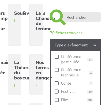
urs
Soulèvements
La
amps
Chanson
Film
de
eur
Jérôme
70
fiches trouvées
m
Film
Type d'évènement
Conférence
11
main
La
Nos
gesticulée
Théorie
terres
Conférence
lée
du
en
1
technique
boxeur
danger
m
Conte
1
Film
Film
Festival
10
Film
30